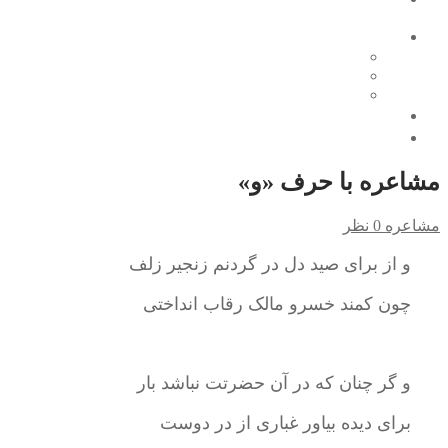
محتوای آموزشی
مشاعره
نرم‌افزار
جشنواره نوجوان خوارزمی
تماس با ما
درباره ما
مشاعره با حرف «و»
مشاعره
0 نظر
و از برای صید دل در گردنم زنجیر زلف
چون کمند خسرو مالک رقاب انداختی
و گر چنان که در آن حضرتت نباشد بار
برای دیده بیاور غباری از در دوست